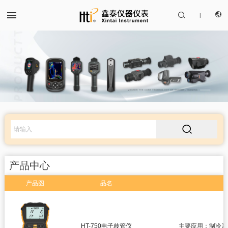


|
CN
产品中心
EN

解决方案
服务支持
产品中心
关于我们
产品图
品名
红外热成像仪
联系我们
红外测温仪
HT-750电子歧管仪
主要应用：制冷系