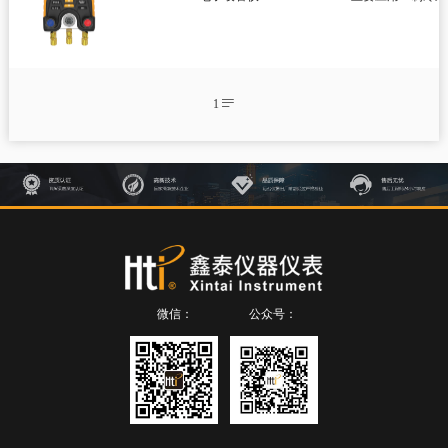
智慧健康
测绘测距仪
环境测试仪
1


温湿度计

温度夹

温湿度记录仪

微波泄漏探测仪

电子歧管仪

热电偶温度计

检测仪
微信：
公众号：

尘埃粒子计数器

风速仪

数字差压计

蓝牙压力计

内窥镜