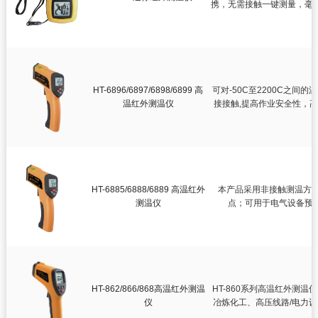
携，无需接触一键测量，毫

红外测温仪

双激光红外测温仪

高温红外测温仪

迷你红外测温仪
HT-6896/6897/6898/6899 高
可对-50C至2200C之
智慧健康
温红外测温仪
接接触,提高作业安全性，
测绘测距仪
环境测试仪
HT-6885/6888/6889 高温红外
本产品采用非接触测温方
测温仪
点；可用于电气设备预
HT-862/866/868高温红外测温
HT-860系列高温红外测
仪
冶炼化工、高压线路/电力