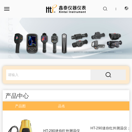


|
CN
产品中心
EN

解决方案
服务支持
产品中心
关于我们
产品图
品名
红外热成像仪
联系我们
红外测温仪
HT-290迷你红外测温
HT-290迷你红外测温仪