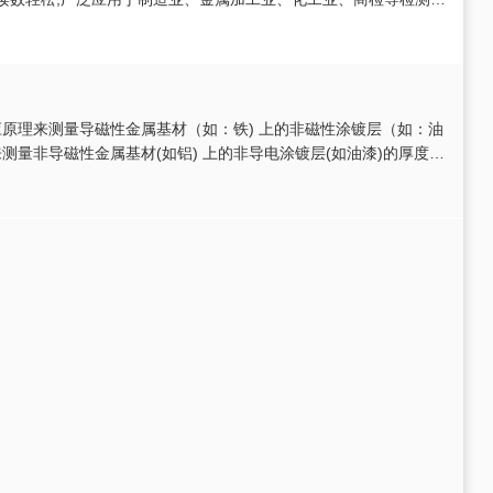
域,是您工作不可多得的好帮手。
磁感应原理来测量导磁性金属基材（如：铁) 上的非磁性涂镀层（如：油
测量非导磁性金属基材(如铝) 上的非导电涂镀层(如油漆)的厚度。
度无损探头，自动识别底材类型，快...