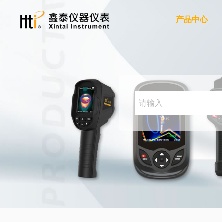
产品中心
红外热成像仪
手持红外热成像仪
手机红外热成像仪
红外热成像模组
红外测温仪
红外测温仪
电力
服务支持
关于我们
工业制造
隐私政策
新闻动态
双激光红外测温仪
高温红外测温仪