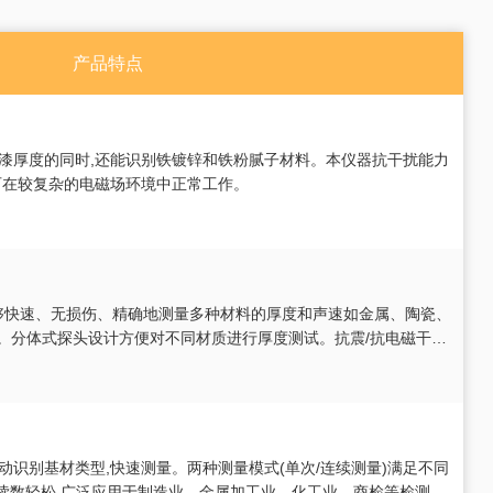
产品特点
漆厚度的同时,还能识别铁镀锌和铁粉腻子材料。本仪器抗干扰能力
可在较复杂的电磁场环境中正常工作。
仪,能够快速、无损伤、精确地测量多种材料的厚度和声速如金属、陶瓷、
。分体式探头设计方便对不同材质进行厚度测试。抗震/抗电磁干扰,
用中测量更加稳定数据更加准确。防...
,自动识别基材类型,快速测量。两种测量模式(单次/连续测量)满足不同
,读数轻松,广泛应用于制造业、金属加工业、化工业、商检等检测领