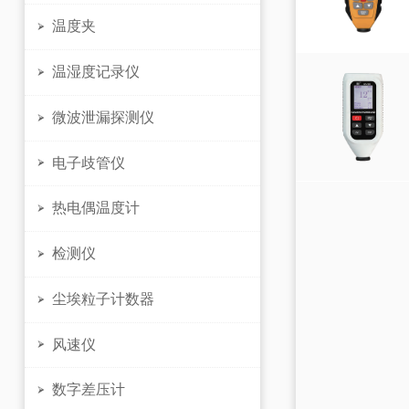
温度夹

温湿度记录仪

微波泄漏探测仪

电子歧管仪

热电偶温度计

检测仪

尘埃粒子计数器

风速仪

数字差压计
