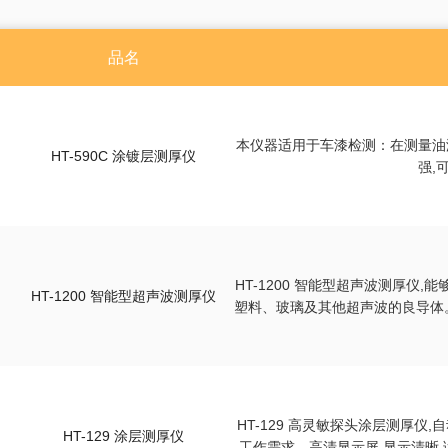
尘埃粒子计数器
风速仪
品名
数字差压计
蓝牙压力计
内窥镜
测厚仪
本仪器适用于车漆检测：在测量油
HT-590C 涂镀层测厚仪
硬度计
强,
噪音计
照度计
PH计
转速表
HT-1200 智能型超声波测厚
分体式测振仪
HT-1200 智能型超声波测厚仪
塑料、玻璃及其他超声波的良导体
数字电参数测量仪表
实际应
HT-129 高灵敏探头涂层测厚仪
HT-129 涂层测厚仪
工作需求。高清显示屏,显示清晰