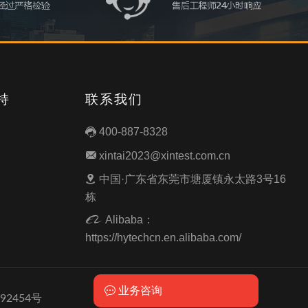
持
联系我们
400-887-8328

xintai2023@xintest.com.cn

中国·广东省东莞市塘厦镇永太路3号16

栋
Alibaba：

https://hytechcn.en.alibaba.com/
业务咨询

92454号