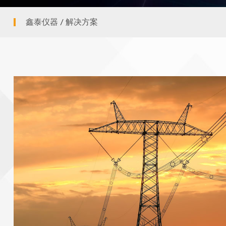
迷你红外测温仪
鑫泰仪器
/
解决方案
智慧健康
耳温计
非接触红外体温计
测绘测距仪
激光测距仪