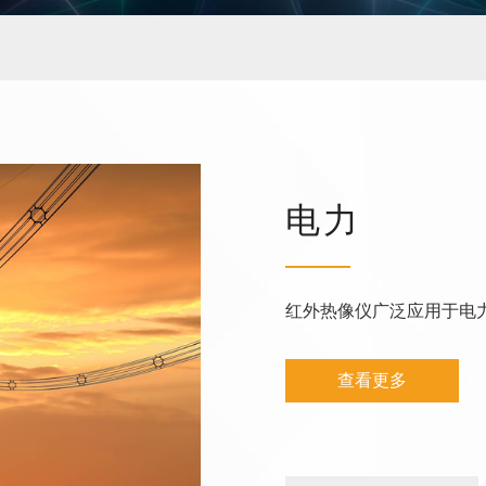
尘埃粒子计数器
风速仪
数字差压计
蓝牙压力计
内窥镜
测厚仪
硬度计
噪音计
电力
照度计
PH计
转速表
红外热像仪广泛应用于电
分体式测振仪
数字电参数测量仪表
查看更多