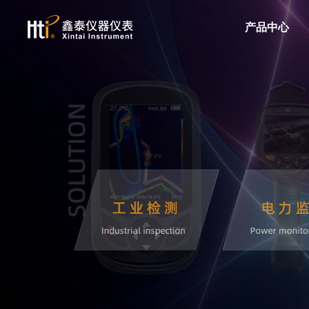
产品中心
红外热成像仪
手持红外热成像仪
手机红外热成像仪
红外热成像模组
红外测温仪
红外测温仪
电力
服务支持
关于我们
工业制造
隐私政策
新闻动态
双激光红外测温仪
高温红外测温仪