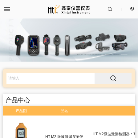


|
CN
产品中心
EN

解决方案
服务支持
产品中心
关于我们
产品图
品名
红外热成像仪
联系我们
红外测温仪
HT-M2微波泄漏检测器：
HT-M2 微波泄漏探测仪