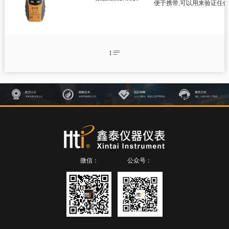
智慧健康
便于携带,可以用来验证任
测绘测距仪
环境测试仪
1


温湿度计

温度夹

温湿度记录仪

微波泄漏探测仪

电子歧管仪

热电偶温度计

检测仪
微信：
公众号：

尘埃粒子计数器

风速仪

数字差压计

蓝牙压力计

内窥镜