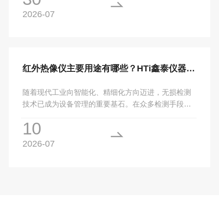

2026-07
红外热像仪主要用途有哪些？HTi鑫泰仪器一篇讲透
随着现代工业向智能化、精细化方向迈进，无损检测
技术已成为设备管理的重要基石。在众多检测手段
中，红外热成像仪凭借其非接触、直观、大面积快速
10
扫描的优势，被誉为工业领…

2026-07