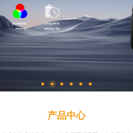
尘埃粒子计数器
风速仪
数字差压计
蓝牙压力计
内窥镜
测厚仪
硬度计
噪音计
照度计
PH计
转速表
分体式测振仪
数字电参数测量仪表
产品中心