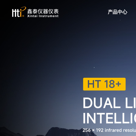
产品中心
红外热成像仪
手持红外热成像仪
手机红外热成像仪
红外热成像模组
红外测温仪
红外测温仪
电力
服务支持
关于我们
工业制造
隐私政策
新闻动态
双激光红外测温仪
高温红外测温仪