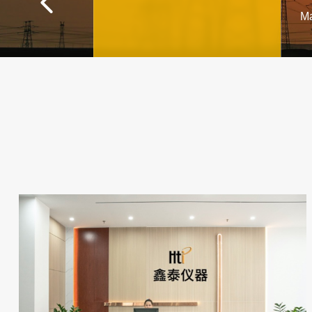

体
Ma
像
示
预
能
具