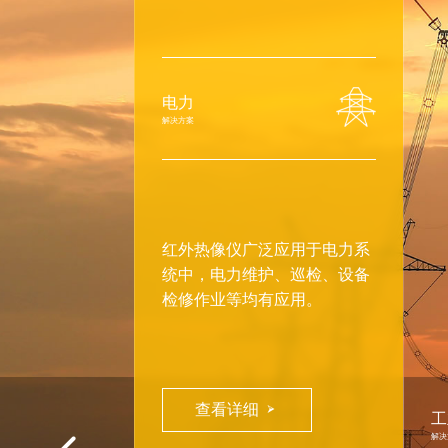
电力
解决方案
红外热像仪广泛应用于电力系
统中，电力维护、巡检、设备
检修作业等均有应用。
查看详细

热
工
且
解决