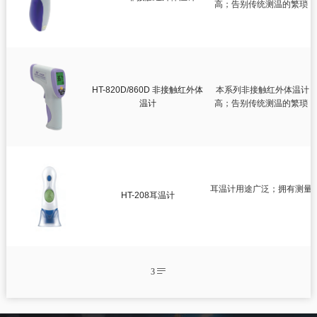
智慧健康
高；告别传统测温的繁琐，
超

耳温计

非接触红外体温计
测绘测距仪
HT-820D/860D 非接触红外体
本系列非接触红外体温计，
温计
高；告别传统测温的繁琐，
超
环境测试仪
耳温计用途广泛；拥有测量
HT-208耳温计
3
