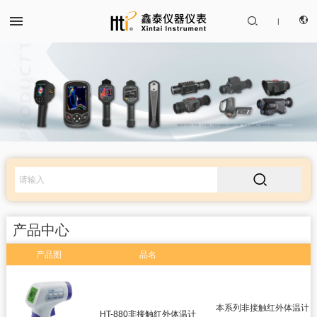


|
CN
产品中心
EN

解决方案
服务支持
产品中心
关于我们
产品图
品名
红外热成像仪
联系我们
红外测温仪
本系列非接触红外体温计，
HT-880非接触红外体温计