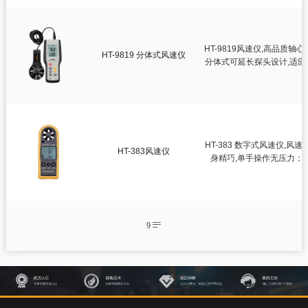
HT-9819风速仪,高品质
HT-9819 分体式风速仪
分体式可延长探头设计,适应
划艇
HT-383 数字式风速仪,
HT-383风速仪
身精巧,单手操作无压力；
业、农
9
