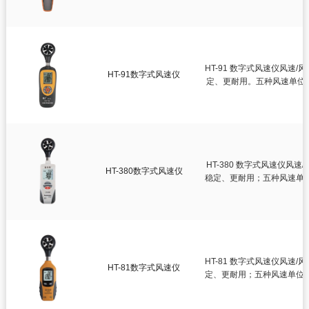

测厚仪

硬度计

噪音计
HT-91 数字式风速仪风速
HT-91数字式风速仪

照度计
定、更耐用。五种风速单位随
于电力

PH计

转速表

分体式测振仪

数字电参数测量仪表
HT-380 数字式风速仪风
HT-380数字式风速仪
稳定、更耐用；五种风速单
HT-81 数字式风速仪风速
HT-81数字式风速仪
定、更耐用；五种风速单位