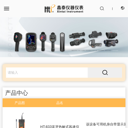


|
CN
产品中心
EN

解决方案
服务支持
产品中心
关于我们
产品图
品名
红外热成像仪
联系我们
红外测温仪
该设备可用机身自带显示屏；支
HT-833蓝牙热敏式风速仪