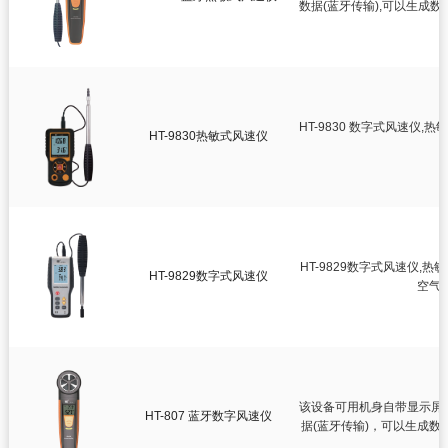
智慧健康
数据(蓝牙传输),可以生成数
测绘测距仪
环境测试仪
HT-9830 数字式风速仪
HT-9830热敏式风速仪

温湿度计

温度夹

温湿度记录仪

微波泄漏探测仪

电子歧管仪
HT-9829数字式风速仪
HT-9829数字式风速仪

热电偶温度计
空气

检测仪

尘埃粒子计数器

风速仪

数字差压计
该设备可用机身自带显示屏;支
HT-807 蓝牙数字风速仪

蓝牙压力计
据(蓝牙传输)，可以生成数字

内窥镜