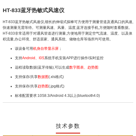
HT-833蓝牙热敏式风速仪
HT-833蓝牙热敏式风速仪,细长的伸缩式探棒可方便用于测量管道及通风口的风速,
快速测量无需等待。可测量风速、风量、温度,蓝牙连接手机,方便随时査看数据。
HT-833非常适用于对通风管道进行测量,方便地用于测定空气流速、温度、以及体
积流量,办公环境、舒适居家、通风系统、储物仓库等场所均可使用。
该设备可用
机身自带显示屏
；
支持
Android、l0S
系统手机安装APP进行操作/实时监控
远程读取数据(蓝牙传输),可以生成
数字图表、趋势图
支持保存/共享
数据图
(.xls格式)
支持保存/共享
趋势图
(.jpg格式)
标准配置要求:10S8.3/Android 4.3以上(bluetooth4.0)
技术参数