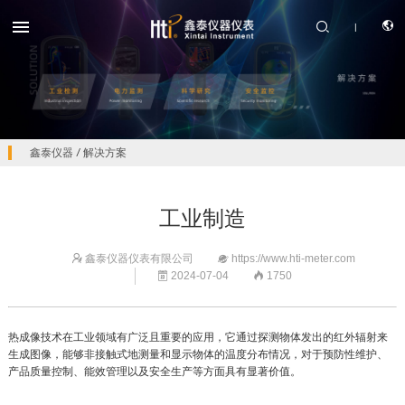


|
鑫泰仪器
/
解决方案
CN
产品中心
工业制造
EN
解决方案
鑫泰仪器仪表有限公司
https://www.hti-meter.com


2024-07-04
1750


服务支持
关于我们
热成像技术在工业领域有广泛且重要的应用，它通过探测物体发出的红外辐射来
联系我们
生成图像，能够非接触式地测量和显示物体的温度分布情况，对于预防性维护、
产品质量控制、能效管理以及安全生产等方面具有显著价值。