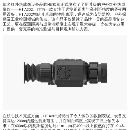
知名红外热成像设备品牌
鑫泰正式发布了全新升级的户外红外热成
Hti
像仪——
。作为一款专注于远测距距离与高测距精度的昼夜两
HT A302
用设备，
凭借其卓越的性能表现，迅速成为安防监控、户外探
HT A302
勘及工业检测领域的焦点。该产品不仅延续了品牌一贯的高品质制造
工艺，更在探测距离与成像清晰度上实现了重大突破，旨在为专业用
户提供一套完善的精准测温与目标观测解决方案。
在核心技术亮点方面，
展现出了令人惊叹的数据表现。设备支
HT A302
持高达
的超远测距范围，并在测距精度上实现了行业领先水
1200m
准：在
以内测距精度达到±
，而在
以上依然保持在±
400m
1m
400m
0.4%