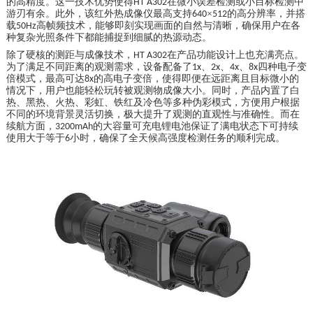
的高精度。这一技术优势使得
在微小误差检测或小目标检测中
HT A302
游刃有余。此外，该红外热成像仪最高支持
×
的高分辨率，并搭
640
512
载
高帧频技术，能够即刻实现画面的自然与清晰，确保用户在各
50Hz
种复杂光照条件下都能捕捉到细腻的热源动态。
除了硬核的测距与成像技术，
在产品功能设计上也充满亮点。
HT A302
为了满足不同距离的观测需求，设备配备了
、
、
、
四种电子变
1x
2x
4x
8x
倍模式，最高可达
的高电子变倍，使得即便在远距离且目标微小的
8x
情况下，用户也能轻松玩转被观测物成像大小。同时，产品内置了白
热、黑热、火热、彩虹、铁红及冷色等多种伪彩模式，方便用户根据
不同的环境背景灵活切换，极大提升了观测的直观性与准确性。而在
续航方面，
的大容量可充电锂电池保证了满电状态下可持续
3200mAh
使用大于等于
小时，确保了全天候高强度检测任务的顺利完成。
6