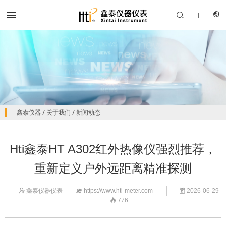


|
CN
产品中心
鑫泰仪器
/
关于我们
/
新闻动态
EN
解决方案
Hti鑫泰HT A302红外热像仪强烈推荐，
服务支持
重新定义户外远距离精准探测
关于我们
鑫泰仪器仪表
https://www.hti-meter.com
2026-06-29



联系我们
776
