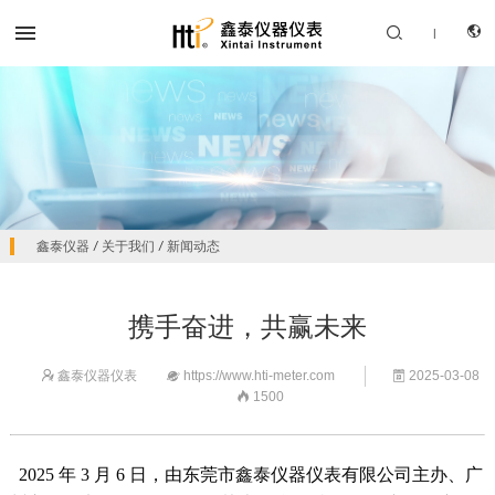


|
CN
产品中心
鑫泰仪器
/
关于我们
/
新闻动态
EN
解决方案
携手奋进，共赢未来
服务支持
鑫泰仪器仪表
https://www.hti-meter.com
2025-03-08



关于我们
1500

联系我们
2025 年 3 月 6 日，由东莞市鑫泰仪器仪表有限公司主办、广