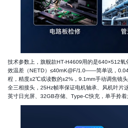
技术参数上，旗舰款
HT-H4609用的是640×
效温差（NETD）≤40mK@F/1.0——简单说，0
程，精度±2℃或读数的±2%，9.1mm手动调焦镜头
全三相接头，25Hz帧率保证电机轴承、风机叶片这
英寸日光屏、32GB存储、Type-C快充，单手