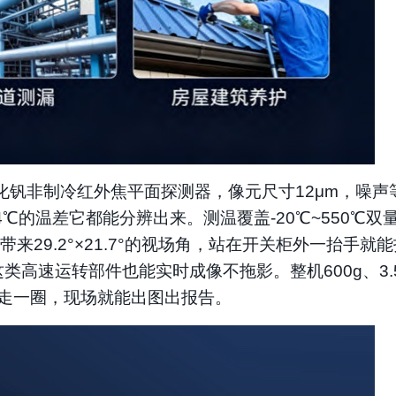
512氧化钒非制冷红外焦平面探测器，像元尺寸12μm，噪声
.04℃的温差它都能分辨出来。测温覆盖-20℃~550℃双
带来29.2°×21.7°的视场角，站在开关柜外一抬手就
类高速运转部件也能实时成像不拖影。整机600g、3.
拎着走一圈，现场就能出图出报告。