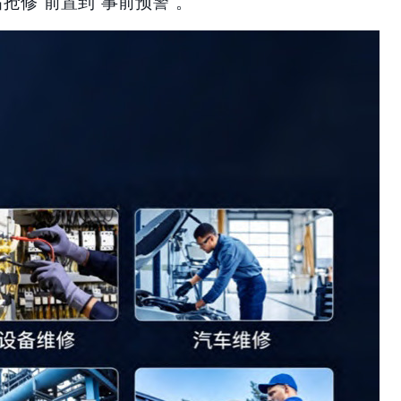
抢修"前置到"事前预警"。