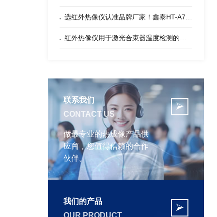
选红外热像仪认准品牌厂家！鑫泰HT-A703单目手持热像望远镜企业，品质保障！
红外热像仪用于激光合束器温度检测的优势
联系我们

CONTACT US
做最专业的热成像产品供
应商，您值得信赖的合作
伙伴。
我们的产品

OUR PRODUCT