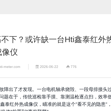
尘埃粒子计数器
风速仪
数字差压计
蓝牙压力计
内窥镜
测厚仪
不下？或许缺一台Hti鑫泰红外
硬度计
噪音计
成像仪
照度计
PH计
转速表
hti-meter.com
2026-06-22
776


分体式测振仪
数字电参数测量仪表
故障出了才发现。一台电机轴承烧毁、一段母排接头
问题在于，传统巡检靠手摸、靠测温枪逐点扫，效率
ti鑫泰红外热成像仪，瞄准的就是这个"看不见的隐患"