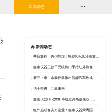

新闻动态
热
新闻动态

共启鑫程，再创辉煌 | 热烈庆祝长沙市鑫泰仪器有限公司盛大开业！
鑫泰仪器三款千元级热门手持红外热像仪 哪款适合你
新品上市｜鑫泰仪器推出智能汽车热成像一体机
携手奋进，共赢未来
过
低
鑫泰仪器HT-203H手机红外热成像仪：手机秒变专业热像仪？
，
红外热成像实力企业！鑫泰仪器荣膺国家级专精特新 “小巨人”