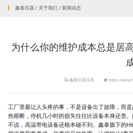
迷你红外测温仪
鑫泰仪器
/
关于我们
/
新闻动态
智慧健康
耳温计
非接触红外体温计
测绘测距仪
为什么你的维护成本总是居高
激光测距仪
鑫泰仪器仪表
https://www.


工厂里最让人头疼的事，不是设备出了故障，而是
热熔断，停机几小时的损失往往比设备本身还贵。
不说，高温带电设备还根本碰不到。鑫泰旗下的
H