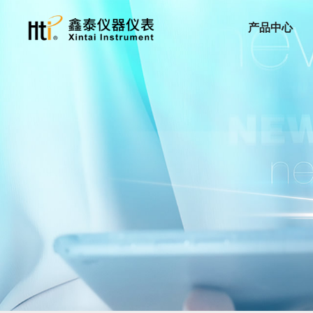
产品中心
红外热成像仪
手持红外热成像仪
手机红外热成像仪
红外热成像模组
红外测温仪
红外测温仪
电力
服务支持
关于我们
工业制造
隐私政策
新闻动态
双激光红外测温仪
高温红外测温仪