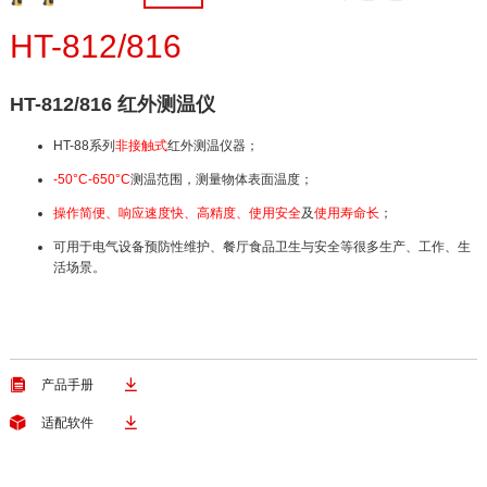
HT-812/816
HT-812/816 红外测温仪
HT-88系列
非接触式
红外测温仪器；
-50°C-650°C
测温范围，测量物体表面温度；
操作简便、响应速度快、高精度、使用安全
及
使用寿命长
；
可用于电气设备预防性维护、餐厅食品卫生与安全等很多生产、工作、生
活场景。


产品手册


适配软件