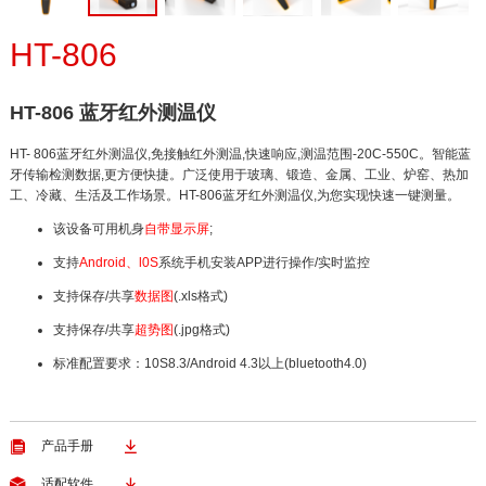
HT-806
HT-806 蓝牙红外测温仪
HT- 806蓝牙红外测温仪,免接触红外测温,快速响应,测温范围-20C-550C。智能蓝
牙传输检测数据,更方便快捷。广泛使用于玻璃、锻造、金属、工业、炉窑、热加
工、冷藏、生活及工作场景。HT-806蓝牙红外测温仪,为您实现快速一键测量。
该设备可用机身
自带显示屏
;
支持
Android、l0S
系统手机安装APP进行操作/实时监控
支持保存/共享
数据图
(
.
xls格式)
支持保存/共享
超势图
(.jpg格式)
标准配置要求：10S8.3/Android 4.3以上(bluetooth4.0)


产品手册


适配软件