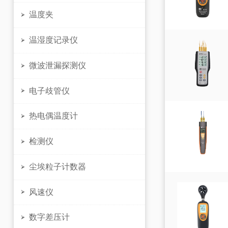
温度夹

温湿度记录仪

微波泄漏探测仪

电子歧管仪

热电偶温度计

检测仪

尘埃粒子计数器

风速仪

数字差压计
