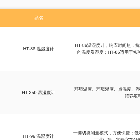
尘埃粒子计数器
风速仪
品名
数字差压计
蓝牙压力计
内窥镜
测厚仪
HT-86温湿度计，响应时间短
HT-86 温湿度计
硬度计
的温度及湿度；HT-86适用于
噪音计
照度计
PH计
转速表
环境温度、环境湿度、点温度、
分体式测振仪
HT-350 温湿度计
馆养殖
数字电参数测量仪表
一键切换测量模式，方便快捷；低
HT-96 温湿度计
工业生产、实验室等领