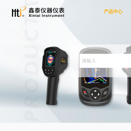
产品中心
红外热成像仪
手持红外热成像仪
手机红外热成像仪
红外热成像模组
红外测温仪
红外测温仪
电力
服务支持
关于我们
工业制造
隐私政策
新闻动态
双激光红外测温仪
高温红外测温仪