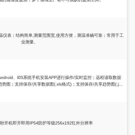
的测温仪表；结构简单,测量范围宽,使用方便，测温准确可靠；常用于工
业测量。
droid、l0S系统手机安装APP进行操作/实时监控；远程读取数据
图；支持保存/共享数据图(.xls格式)；支持保存/共享趋势图(.jpg
格式)；标准配置要...
1秒开机即开即用IP54防护等级256x192红外分辨率