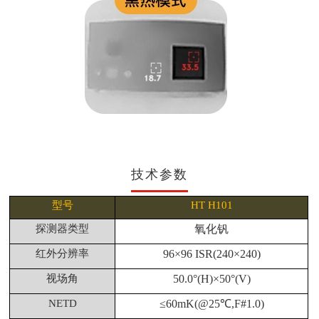
技术参数
型号
HT H101
探测器类型
氧化钒
红外分辨率
96×96 ISR(240×240)
视场角
50.0°(H)×50°(V)
NETD
≤60mK(@25℃,F#1.0)