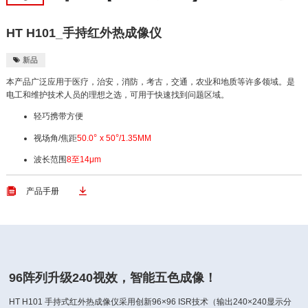
HT H101_手持红外热成像仪
新品

本产品广泛应用于医疗，治安，消防，考古，交通，农业和地质等许多领域。是
电工和维护技术人员的理想之选，可用于快速找到问题区域。
轻巧携带方便
°
°
视场角/焦距
50.0
x 50
/1.35MM
波长范围
8至14μm


产品手册
96阵列升级240视效，智能五色成像！
HT H101 手持式红外热成像仪采用创新96×96 ISR技术（输出240×240显示分