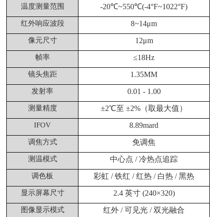
温度测量范围
-20℃~550℃(-4°F~1022°F)
红外响应波段
8~14μm
像元尺寸
12μm
帧率
≤18Hz
镜头焦距
1.35MM
发射率
0.01 - 1.00
测量精度
±2℃至 ±2%（取最大值）
IFOV
8.89mard
调焦方式
免调焦
测温模式
中心点 / 冷热点追踪
调色板
彩虹 / 铁红 / 红热 / 白热 / 黑热
显示屏幕尺寸
2.4 英寸 (240×320)
图像显示模式
红外 / 可见光 / 双光融合