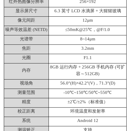
红外热图像分辨率
256×192
显示屏尺寸
6.3 英寸 LCD 水滴屏 + 大猩猩玻璃
像元间距
12μm
噪声等效温差 (NETD)
≤50mK@25℃，@F/1.0
光谱带
8~14μm
焦距
3.2mm
光圈
F1.1
8GB 运行内存 + 256GB 手机内存 (可扩
内存
容～512GB)
视场角
56.0°(H)×42.2°(V)，71.3°(D)
测量范围
-10℃~150℃/50℃~550℃
精度
±2℃/±2%（标准值）
校正距离
环境温度和发射率
系统
Android 12
测温矫正
支持