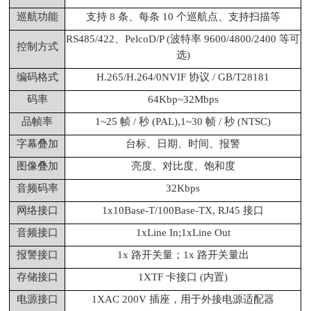
巡航功能
支持 8 条、每条 10 个巡航点、支持扫描等
RS485/422、PelcoD/P (波特率 9600/4800/2400 等可
控制方式
选)
编码格式
H.265/H.264/0NVIF 协议 / GB/T28181
码率
64Kbp~32Mbps
品帧率
1~25 帧 / 秒 (PAL),1~30 帧 / 秒 (NTSC)
字幕叠加
台标、日期、时间、报警
图像叠加
亮度、对比度、饱和度
音频码率
32Kbps
网络接口
1x10Base-T/100Base-TX, RJ45 接口
音频接口
1xLine In;1xLine Out
报警接口
1x 路开关量；1x 路开关量出
存储接口
1XTF 卡接口 (内置)
电源接口
1XAC 200V 插座，用于外接电源适配器