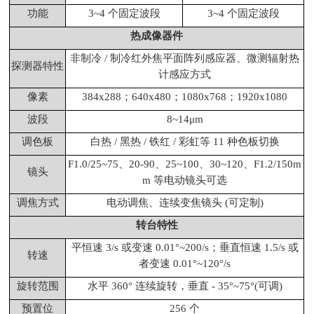
功能
3~4 个固定波段
3~4 个固定波段
热成像器件
非制冷 / 制冷红外焦平面阵列感应器、微测辐射热
探测器特性
计感应方式
像素
384x288；640x480；1080x768；1920x1080
波段
8~14μm
调色板
白热 / 黑热 / 铁红 / 彩虹等 11 种色板切换
F1.0/25~75、20-90、25~100、30~120、F1.2/150m
镜头
m 等电动镜头可选
调焦方式
电动调焦、连续变焦镜头 (可定制)
转台特性
平恒速 3/s 或变速 0.01°~200/s；垂直恒速 1.5/s 或
转速
者变速 0.01°~120°/s
旋转范围
水平 360° 连续旋转，垂直 - 35°~75°(可调)
预置位
256 个