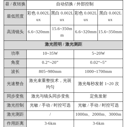
昼 / 夜转换
自动切换 / 外部控制
彩色 0.002L
黑白 0.002L
彩色 0.002L
黑白 0.002L
最低照度
ux
ux
ux
ux
15.6~350m
高清镜头
6.6~320mm
6.6~320mm
15.6~350mm
m
激光照明 / 激光测距
功率
10~35W
5~20W
角度
0.2“~20”
0.02“~5”
波长
805~980mm
1000~1700mm
激光束重整技术，光斑
光速整合
激光每秒发射 1~20 次
均匀
同步变焦
激光与镜头同步变焦
定焦发射
激光控制
光敏 / 手动 / 时控可选
光敏 / 手动 / 时控可选
激光测距
/
1000m、2000m、3000m
作用距离
3-6km
3-6km