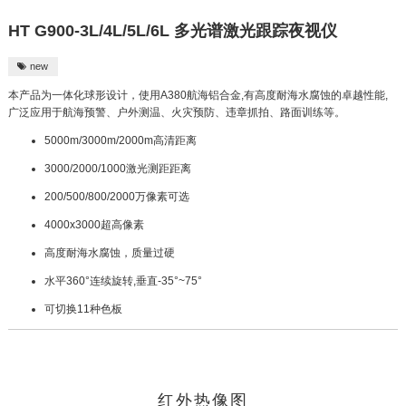
HT G900-3L/4L/5L/6L 多光谱激光跟踪夜视仪
new

本产品为一体化球形设计，使用A380航海铝合金,有高度耐海水腐蚀的卓越性能,
广泛应用于航海预警、户外测温、火灾预防、违章抓拍、路面训练等。
5000m/3000m/2000m⾼清距离
3000/2000/1000激光测距距离
200/500/800/2000万像素可选
4000x3000超⾼像素
⾼度耐海⽔腐蚀，质量过硬
⽔平360°连续旋转,垂直-35°~75°
可切换11种⾊板
红外热像图