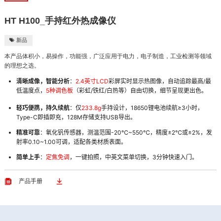
HT H100_手持红外热成像仪
新品

本产品体积小，易操作，功能强，广泛应用于电力，电子制造，工业检测等领域
的理想之选。
清晰成像，智能分析
：
2.4英寸LCD
彩屏实时显示热图像，自动追踪最高/最
低温度点，
5种调色板
（彩虹/铁红/白热等）自由切换，细节呈现更出色。
轻巧便携，持久续航
：仅
233.8g
手持设计，18650锂电池续航≥3小时，
Type-C即插即充，128M存储支持USB导出。
精准可靠
：氧化钒传感器，测温范围-20℃~550℃，精度±2℃或±2%，发
射率0.10~1.00可调，适配各类材质表面。
简单上手
：
定焦免调
，一键拍照，中英文菜单切换，3分钟快速入门。


产品手册