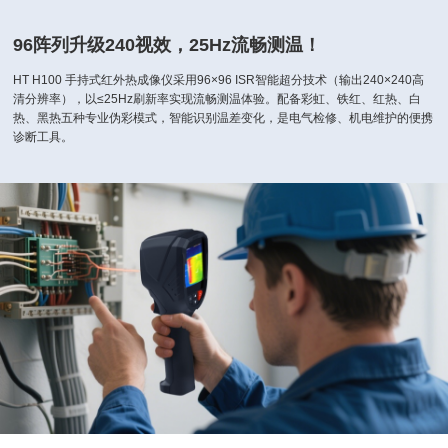
96阵列升级240视效，25Hz流畅测温！
HT H100 手持式红外热成像仪采用96×96 ISR智能超分技术（输出240×240高
清分辨率），以≤25Hz刷新率实现流畅测温体验。配备彩虹、铁红、红热、白
热、黑热五种专业伪彩模式，智能识别温差变化，是电气检修、机电维护的便携
诊断工具。