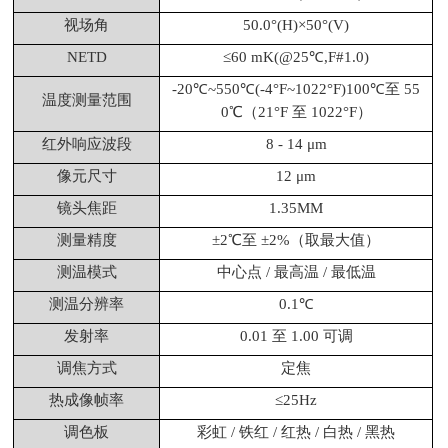
视场角
50.0°(H)×50°(V)
NETD
≤60 mK(@25℃,F#1.0)
-20℃~550℃(-4°F~1022°F)100℃至 55
温度测量范围
0℃（21°F 至 1022°F）
红外响应波段
8 - 14 μm
像元尺寸
12 μm
镜头焦距
1.35MM
测量精度
±2℃至 ±2%（取最大值）
测温模式
中心点 / 最高温 / 最低温
测温分辨率
0.1℃
发射率
0.01 至 1.00 可调
调焦方式
定焦
热成像帧率
≤25Hz
调色板
彩虹 / 铁红 / 红热 / 白热 / 黑热