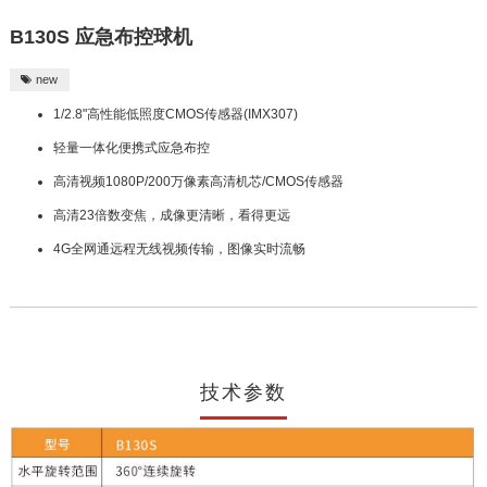
B130S 应急布控球机
new

1/2.8"⾼性能低照度CMOS传感器(IMX307)
轻量⼀体化便携式应急布控
⾼清视频1080P/200万像素⾼清机芯/CMOS传感器
⾼清23倍数变焦，成像更清晰，看得更远
4G全⽹通远程⽆线视频传输，图像实时流畅
技术参数