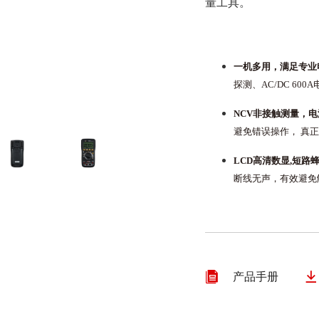
量⼯具。
尘埃粒子计数器
风速仪
数字差压计
蓝牙压力计
⼀机多⽤，满⾜专业
内窥镜
探测、AC/DC 600
测厚仪
NCV⾮接触测量，
硬度计
避免错误操作， 真
噪音计
照度计
LCD⾼清数显,短路
PH计
断线⽆声，有效避免
转速表
分体式测振仪
数字电参数测量仪表


产品手册