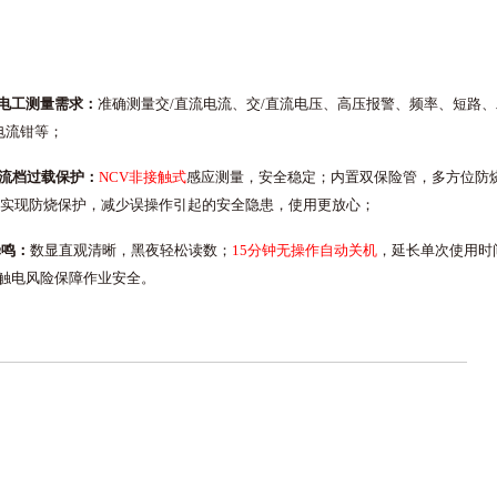
电⼯测量需求：
准确测量交/直流电流、交/直流电压、⾼压报警、频率、短路、⼆
A电流钳等；
电流档过载保护：
NCV⾮接触式
感应测量，安全稳定；内置双保险管，多⽅位防
正实现防烧保护，减少误操作引起的安全隐患，使⽤更放⼼；
蜂鸣：
数显直观清晰，⿊夜轻松读数；
15分钟⽆操作⾃动关机
，延⻓单次使⽤时
触电⻛险保障作业安全。