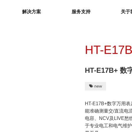
解决方案
服务支持
关于
HT-E17
HT-E17B+ 
环境测试仪
温湿度计
new

温度夹
温湿度记录仪
微波泄漏探测仪
HT-E17B+数字
能准确测量交/直流电
电子歧管仪
下载中心
电容、NCV及LIVE
热电偶温度计
于专业电⼯和电⽓维
检测仪