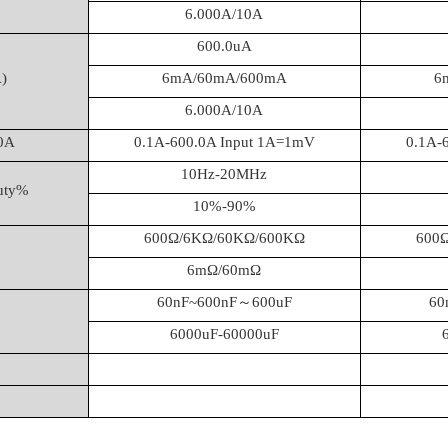
6.000A/10A
600.0uA
)
6mA/60mA/600mA
6
6.000A/10A
0A
0.1A-600.0A Input 1A=1mV
0.1A-
10Hz-20MHz
ty%
10%-90%
600Ω/6KΩ/60KΩ/600KΩ
600
6mΩ/60mΩ
60nF~600nF～600uF
60
6000uF-60000uF