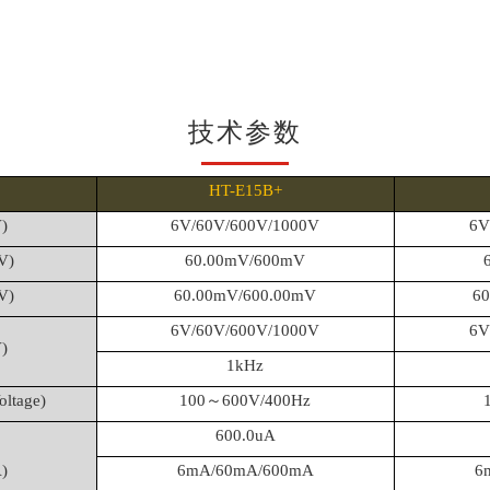
技术参数
HT-E15B+
)
6V/60V/600V/1000V
6V
V)
60.00mV/600mV
V)
60.00mV/600.00mV
60
6V/60V/600V/1000V
6V
)
1kHz
tage)
100～600V/400Hz
600.0uA
)
6mA/60mA/600mA
6