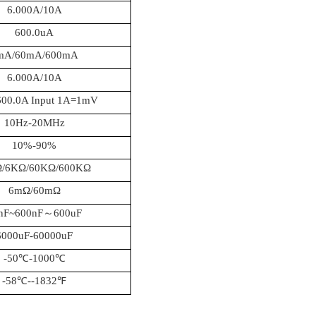
6.000A/10A
600.0uA
mA/60mA/600mA
6.000A/10A
600.0A Input 1A=1mV
10Hz-20MHz
10%-90%
Ω/6KΩ/60KΩ/600KΩ
6mΩ/60mΩ
nF~600nF～600uF
6000uF-60000uF
-50℃-1000℃
-58℃--1832℉