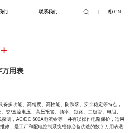

我们
联系我们
CN

|
B+
CN
数字万⽤表
EN
万⽤表具备多功能、⾼精度、⾼性能、防跌落、安全稳定等特点，
流、交/直流电压、⾼压报警、频率、短路、⼆极管、电阻、
愁线探测，AC/DC 600A电流钳等，并有误操作电路保护，适⽤
护维修，是⼯⼚和配电控制系统维修必备优选的数字万⽤表测