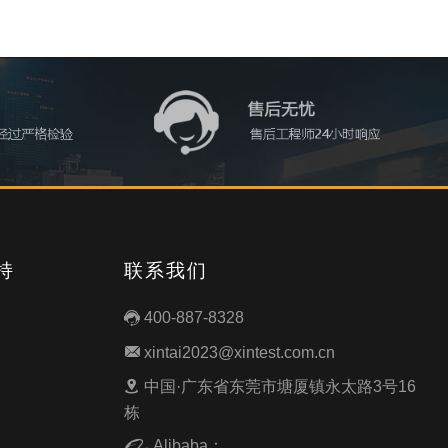
持
联系我们
400-887-8328

xintai2023@xintest.com.cn

中国·广东省东莞市塘厦镇永太路3号16

栋
Alibaba：
