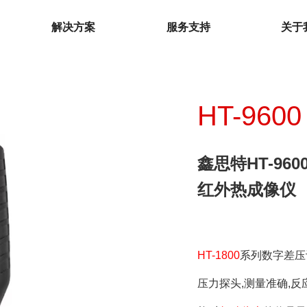
解决方案
服务支持
关于
HT-9600 
鑫思特HT-9600
环境测试仪
红外热成像仪
温湿度计
温度夹
温湿度记录仪
微波泄漏探测仪
HT-1800
系列数字差压
电子歧管仪
下载中心
热电偶温度计
压力探头,测量准确,
检测仪