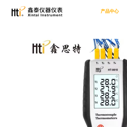
产品中心
红外热成像仪
手持红外热成像仪
手机红外热成像仪
红外热成像模组
红外测温仪
红外测温仪
电力
服务支持
关于我们
工业制造
隐私政策
新闻动态
双激光红外测温仪
高温红外测温仪