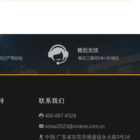
持
联系我们
400-887-8328

xintai2023@xintest.com.cn

中国·广东省东莞市塘厦镇永太路3号16
