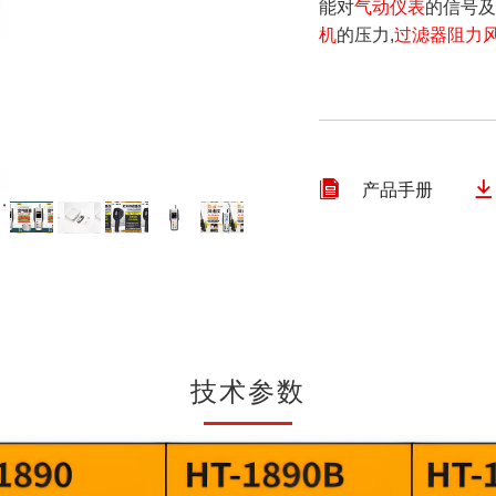
能对
气动仪表
的信号
尘埃粒子计数器
机
的压力,
过滤器阻力
风速仪
数字差压计
蓝牙压力计
内窥镜
测厚仪
硬度计


产品手册
噪音计
照度计
PH计
转速表
分体式测振仪
数字电参数测量仪表
技术参数