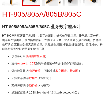
HT-805/805A/805B/805C
HT-805/805A/805B/805C 蓝牙数字差压计
HT-800系列蓝牙数字差压计，数字差压计、进气歧管真空度、排气管堵塞分析、
刹车真空泵测量、废气阀曲轴箱、气体管道压力、空调通风系,轻松检测。多种单
位可切换,直接出数据无需再换算。灵敏探头,测量准确,是通暖空调、运行维护、科
研等行业专业技术员必备检测工具。
该设备可用
机身自带显示屏
;
支持
Android、10S
系统手机安装APP进行操作/实时监控；
远程读取数据(
蓝牙传输
)，可以生成
数字图表、趋势图
；
支持保存/共享
数据图
(.xls格式)；
支持保存/共享
趋势图
(.ipg格式)；
标准配置要求:10S8.3/Android 4.3以上(bluetooth4.0)；