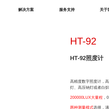
解决方案
服务支持
关于
HT-92
HT-92照度计
环境测试仪
温湿度计
温度夹
温湿度记录仪
高精度数字照度计，
微波泄漏探测仪
灯、高压钠灯或者白
电子歧管仪
下载中心
200000LUX大量程
，
热电偶温度计
检测仪
两种测量模式
选择，