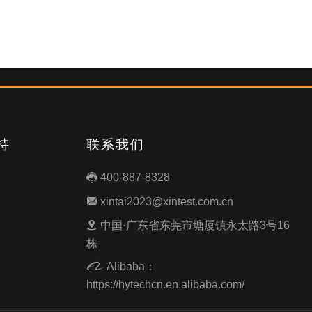
持
联系我们
400-887-8328

xintai2023@xintest.com.cn

中国·广东省东莞市塘厦镇永太路3号16

栋
Alibaba：

https://hytechcn.en.alibaba.com/