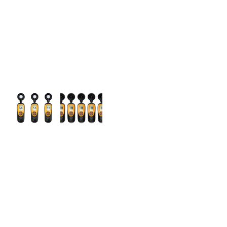
迷你红外测温仪
智慧健康
耳温计
非接触红外体温计
测绘测距仪
激光测距仪