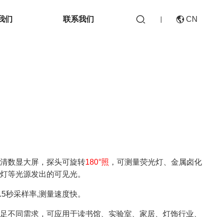

我们
联系我们
CN

|
CN
EN
高清数显大屏，探头可旋转
180°照
，可测量荧光灯、金属卤化
炽灯等光源发出的可见光。
0.5秒采样率,测量速度快。
满足不同需求，可应用于读书馆、实验室、家居、灯饰行业、