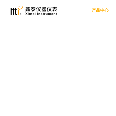
产品中心
红外热成像仪
手持红外热成像仪
手机红外热成像仪
红外热成像模组
红外测温仪
红外测温仪
电力
服务支持
关于我们
工业制造
隐私政策
新闻动态
双激光红外测温仪
高温红外测温仪