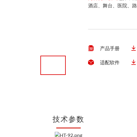
尘埃粒子计数器
酒店、舞台、医院、
风速仪
数字差压计
蓝牙压力计
内窥镜
测厚仪


产品手册
硬度计
噪音计


适配软件
照度计
PH计
转速表
分体式测振仪
数字电参数测量仪表
技术参数