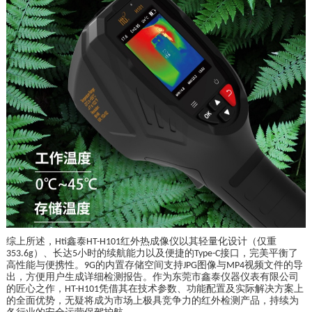
综上所述，
鑫泰
红外热成像仪以其轻量化设计（仅重
Hti
HT-H101
）、长达
小时的续航能力以及便捷的
接口，完美平衡了
353.6g
5
Type-C
高性能与便携性。
的内置存储空间支持
图像与
视频文件的导
9G
JPG
MP4
出，方便用户生成详细检测报告。作为东莞市鑫泰仪器仪表有限公司
的匠心之作，
凭借其在技术参数、功能配置及实际解决方案上
HT-H101
的全面优势，无疑将成为市场上极具竞争力的红外检测产品，持续为