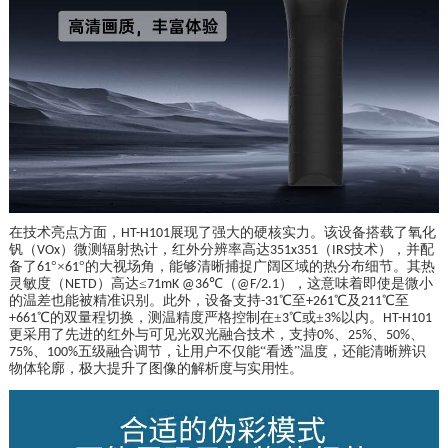
在技术亮点方面，
展现了强大的硬核实力。该设备搭载了氧化
HT-H101
钒（
）微测辐射热计，红外分辨率高达
（
技术），并配
VOx
351x351
IRS
备了
°×
°的大视场角，能够清晰捕捉广阔区域的热分布细节。其热
61
61
灵敏度（
）高达≤
℃（
），这意味着即使是微小
NETD
71mK @36
@F/2.1
的温差也能被精准识别。此外，设备支持
℃至
℃及
℃至
-31
+261
211
℃的双量程切换，测温精度严格控制在±
℃或±
以内。
+661
3
3%
HT-H101
更采用了先进的红外与可见光双光融合技术，支持
、
、
、
0%
25%
50%
、
五级融合调节，让用户不仅能“看透”温度，还能清晰辨识
75%
100%
物体轮廓，极大提升了图像的解析度与实用性。