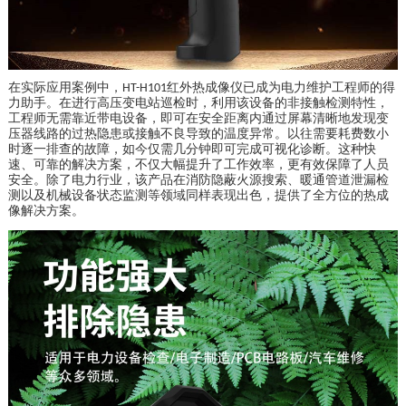
在实际应用案例中，
红外热成像仪已成为电力维护工程师的得
HT-H101
力助手。在进行高压变电站巡检时，利用该设备的非接触检测特性，
工程师无需靠近带电设备，即可在安全距离内通过屏幕清晰地发现变
压器线路的过热隐患或接触不良导致的温度异常。以往需要耗费数小
时逐一排查的故障，如今仅需几分钟即可完成可视化诊断。这种快
速、可靠的解决方案，不仅大幅提升了工作效率，更有效保障了人员
安全。除了电力行业，该产品在消防隐蔽火源搜索、暖通管道泄漏检
测以及机械设备状态监测等领域同样表现出色，提供了全方位的热成
像解决方案。