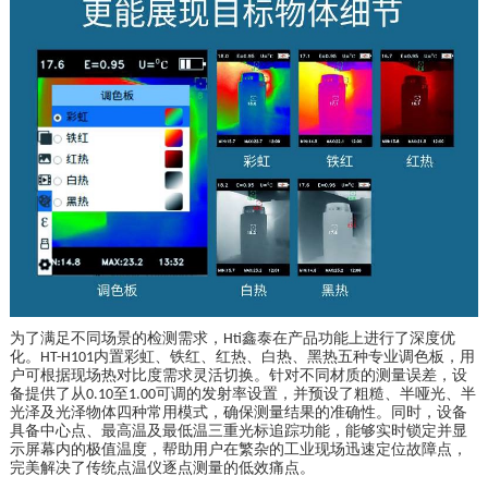
为了满足不同场景的检测需求，
鑫泰在产品功能上进行了深度优
Hti
化。
内置彩虹、铁红、红热、白热、黑热五种专业调色板，用
HT-H101
户可根据现场热对比度需求灵活切换。针对不同材质的测量误差，设
备提供了从
至
可调的发射率设置，并预设了粗糙、半哑光、半
0.10
1.00
光泽及光泽物体四种常用模式，确保测量结果的准确性。同时，设备
具备中心点、最高温及最低温三重光标追踪功能，能够实时锁定并显
示屏幕内的极值温度，帮助用户在繁杂的工业现场迅速定位故障点，
完美解决了传统点温仪逐点测量的低效痛点。