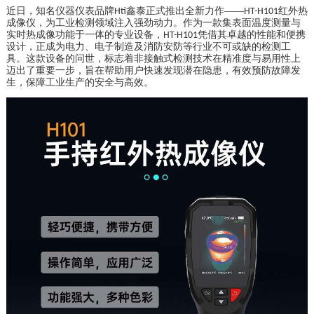
近日，知名仪器仪表品牌
鑫泰正式推出全新力作——
红外热
Hti
HT-H101
成像仪，为工业检测领域注入强劲动力。作为一款集表面温度测量与
实时热成像功能于一体的专业设备，
凭借其卓越的性能和便携
HT-H101
设计，正成为电力、电子制造及消防安防等行业不可或缺的检测工
具。这款设备的问世，标志着非接触式检测技术在精准度与易用性上
迈出了重要一步，旨在帮助用户快速发现潜在隐患，有效预防故障发
生，保障工业生产的安全与高效。