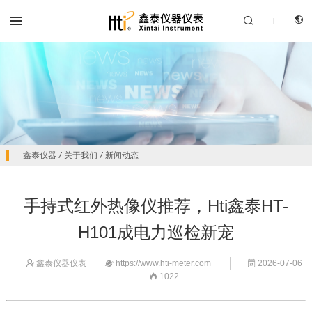


|
CN
产品中心
鑫泰仪器
/
关于我们
/
新闻动态
EN
解决方案
手持式红外热像仪推荐，Hti鑫泰HT-
服务支持
H101成电力巡检新宠
关于我们
鑫泰仪器仪表
https://www.hti-meter.com
2026-07-06



联系我们
1022
