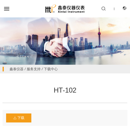


|
CN
产品中心
鑫泰仪器
/
服务支持
/
下载中心
EN
解决方案
HT-102
服务支持
关于我们
联系我们
下载
