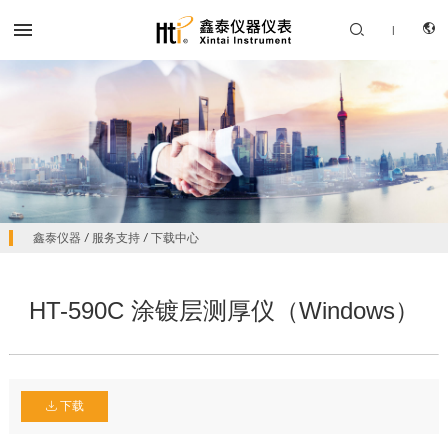


|
CN
产品中心
鑫泰仪器
/
服务支持
/
下载中心
EN
解决方案
HT-590C 涂镀层测厚仪（Windows）
服务支持
关于我们
联系我们
下载
