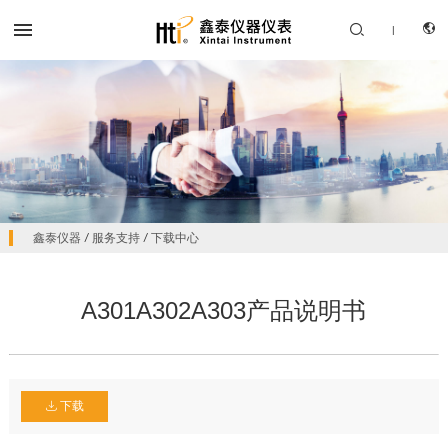


|
CN
产品中心
鑫泰仪器
/
服务支持
/
下载中心
EN
解决方案
A301A302A303产品说明书
服务支持
关于我们
联系我们
下载
