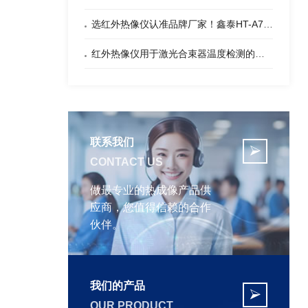
选红外热像仪认准品牌厂家！鑫泰HT-A703单目手持热像望远镜企业，品质保障！
红外热像仪用于激光合束器温度检测的优势
联系我们

CONTACT US
做最专业的热成像产品供
应商，您值得信赖的合作
伙伴。
我们的产品

OUR PRODUCT