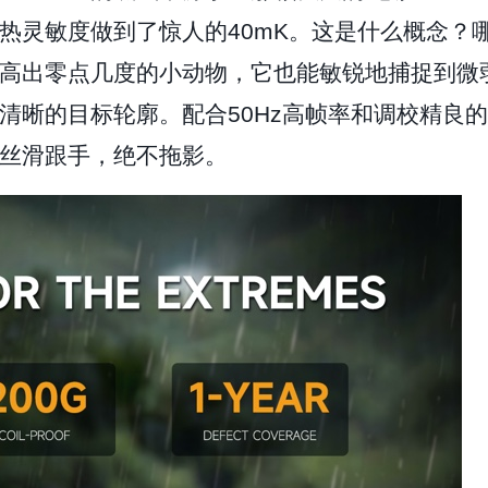
的热灵敏度做到了惊人的40mK。这是什么概念？
高出零点几度的小动物，它也能敏锐地捕捉到微
清晰的目标轮廓。配合50Hz高帧率和调校精良
丝滑跟手，绝不拖影。