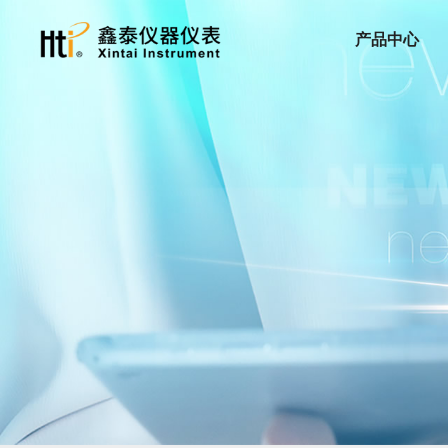
产品中心
红外热成像仪
手持红外热成像仪
手机红外热成像仪
红外热成像模组
红外测温仪
红外测温仪
电力
服务支持
关于我们
工业制造
隐私政策
新闻动态
双激光红外测温仪
高温红外测温仪