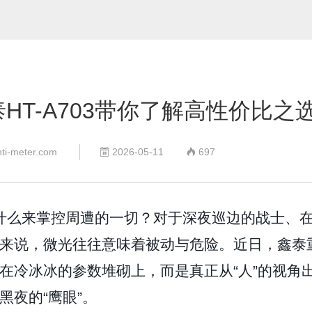
尘埃粒子计数器
风速仪
数字差压计
蓝牙压力计
内窥镜
测厚仪
T-A703带你了解高性价比之
硬度计
噪音计
照度计
hti-meter.com
2026-05-11
697


PH计
转速表
分体式测振仪
什么来掌控周遭的一切？对于深夜巡边的战士、
数字电参数测量仪表
来说，微光往往意味着被动与危险。近日，鑫泰
停留在冷冰冰的参数堆砌上，而是真正从“人”的视角
夜的“鹰眼”。