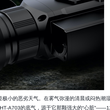
差极小的恶劣天气。在雾气弥漫的清晨或闷热潮
HT-A703的底气，源于它那颗强大的“心脏”——1