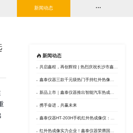

新闻动态
选
新闻动态

共启鑫程，再创辉煌 | 热烈庆祝长沙市鑫泰仪器有限公司盛大开业！
鑫泰仪器三款千元级热门手持红外热像仪 哪款适合你
在
新品上市｜鑫泰仪器推出智能汽车热成像一体机
重
携手奋进，共赢未来
出
鑫泰仪器HT-203H手机红外热成像仪：手机秒变专业热像仪？
红外热成像实力企业！鑫泰仪器荣膺国家级专精特新 “小巨人”