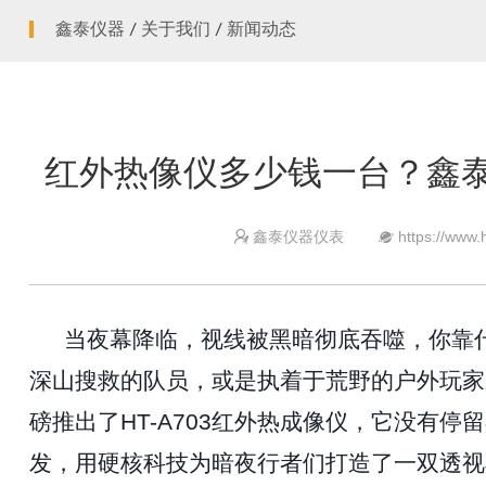
迷你红外测温仪
鑫泰仪器
/
关于我们
/
新闻动态
智慧健康
耳温计
非接触红外体温计
测绘测距仪
红外热像仪多少钱一台？鑫泰H
激光测距仪
鑫泰仪器仪表
https://www.


当夜幕降临，视线被黑暗彻底吞噬，你靠
深山搜救的队员，或是执着于荒野的户外玩家
磅推出了
HT-A703红外热成像仪，它没有
发，用硬核科技为暗夜行者们打造了一双透视黑