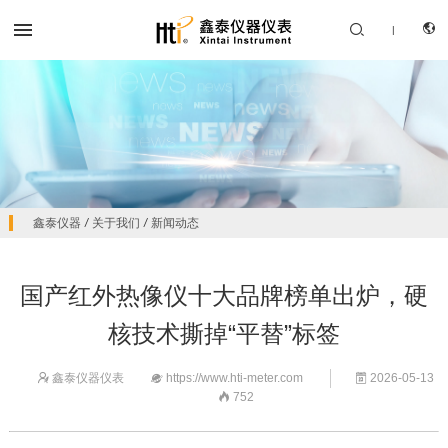


|
CN
产品中心
鑫泰仪器
/
关于我们
/
新闻动态
EN
解决方案
国产红外热像仪十大品牌榜单出炉，硬
服务支持
核技术撕掉“平替”标签
关于我们
鑫泰仪器仪表
https://www.hti-meter.com
2026-05-13



联系我们
752
