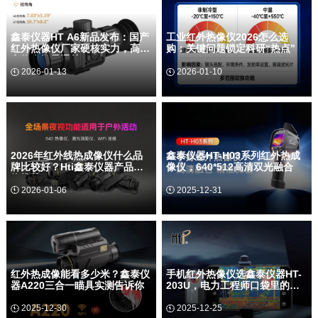
警与能效管理。东莞市鑫泰仪器仪表
业，推出全新HT-H4609手持红外热
有限公司旗下品牌Hti鑫泰仪器推出的
成像仪。拥有640*512高清分辨率，
HT-…
红外线+可见光双光融…
鑫泰仪器HT A6新品发布：国产
工业红外热像仪2026怎么选
红外热像仪厂家硬核实力，高寒
购：关键问题锁定科研“热点”
高热全场景通关
2026-01-13
2026-01-10


东莞鑫泰仪器有限公司近日正式推出
需要测量的温度范围？ 红外热像仪的
全新户外热成像望远镜——HT-A6，
测温范围主要取决于探测器类型和应
以卓越的红外探测性能、便携轻巧的
用需求。常见非制冷型热像仪通常覆
设计与清晰细腻的显示效果，重新定
盖-20℃至+150℃的基础范围，适用
义了户外观测与安防监测的设备…
于建筑检测、电气维护等常…
2026年红外线热成像仪什么品
鑫泰仪器HT-H03系列红外热成
牌比较好？Hti鑫泰仪器产品好
像仪，640*512高清双光融合
物推荐
2026-01-06
2025-12-31


2026年红外热成像仪什么牌子好？东
东莞鑫泰仪器仪表有限公司，致力于
莞鑫泰仪器仪表有限公司（Hti鑫泰仪
工业检测仪器研发与生产的领先企
器）用四款年度新品给出答案。S3-
业，推出全新HT-H03系列手持红外热
635L、S3-635、AT-225L、A220全
成像仪。该系列仪器拥有640*512高
部搭…
清分辨率，红外线+可见…
红外热成像能看多少米？鑫泰仪
手机红外热像仪选鑫泰仪器HT-
器A220三合一瞄具实测告诉你
203U，电力工程师口袋里的黑
科技
2025-12-30
2025-12-25

