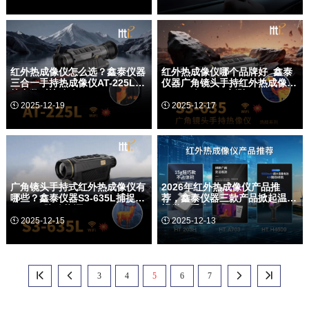
在夜视装备轻量化浪潮中，东莞市鑫
东莞市鑫泰仪器仪表有限公司深耕红
泰仪器仪表有限公司推出的A220“三
外热像仪研发与制造十五年，近期推
合一”红外瞄具以<380g的羽量级机身
出面向消费级市场的HT-203U手机系
率先突围，仅相当于带壳iPad mini6
列红外热成像仪，以“把专业测温装进
的重量…
口袋”为理念，将航空级铝…
红外热成像仪怎么选？鑫泰仪器
红外热成像仪哪个品牌好_鑫泰
三合一手持热成像仪AT-225L硬
仪器广角镜头手持红外热成像
核参数对比攻略
S3-635仅280g实测
2025-12-19
2025-12-17


在安防、户外与工业巡检需求并存的
在户外夜探、电力巡检与安防搜救的
今天，东莞市鑫泰仪器仪表有限公司
多重需求下，东莞市鑫泰仪器仪表有
推出AT-225L三合一手持热成像仪，
限公司推出仅重280 g的S3-635广角
用一台掌心大小的设备把“套瞄、热
手持红外热像仪，将“轻”与“强”首次同
瞄、手持观测”三大功能合而…
时写进掌心。机身…
广角镜头手持式红外热成像仪有
2026年红外热成像仪产品推
哪些？鑫泰仪器S3-635L捕捉
荐，鑫泰仪器三款产品掀起温度
0.025℃隐秘热源
视觉三重奏
2025-12-15
2025-12-13


在户外夜观、电力巡检与应急救援等
鑫泰仪器日前发布HT-203H、HT-
场景中，一台“看得远、辨得清、带得
A703、H4609三款热像新品，分别把
动”的热像仪就是第二双眼睛。东莞市
专业级温度视觉装进手机夹、测距望
3
4
5
6
7




鑫泰仪器仪表有限公司最新推出的
远镜和电工工具包，让户外玩家、巡
S3-635L 广角镜头手持…
检工程师和极客用户…