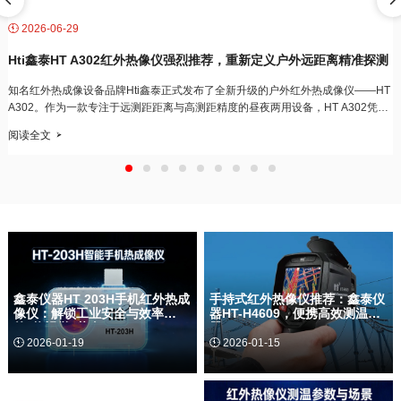
2026-06-29

Hti鑫泰HT A302红外热像仪强烈推荐，重新定义户外远距离精准探测
知名红外热成像设备品牌Hti鑫泰正式发布了全新升级的户外红外热成像仪——HT
A302。作为一款专注于远测距距离与高测距精度的昼夜两用设备，HT A302凭借
其…
阅读全文

鑫泰仪器HT 203H手机红外热成
手持式红外热像仪推荐：鑫泰仪
像仪：解锁工业安全与效率
器HT-H4609，便携高效测温利
的“热视觉”革命
器
2026-01-19
2026-01-15


在工业生产领域，能否"看见"设备散
东莞市鑫泰仪器仪表有限公司，致力
发的不可见热量，直接关系到安全预
于工业检测仪器研发与生产的领先企