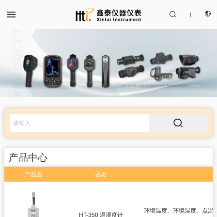


|
CN
产品中心
EN

解决方案
服务支持
产品中心
关于我们
产品图
品名
红外热成像仪
联系我们
红外测温仪
环境温度、环境湿度、点温
HT-350 温湿度计