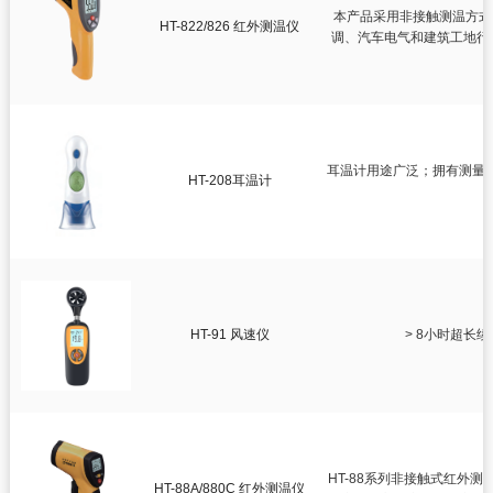
本产品采用非接触测温方式
HT-822/826 红外测温仪
调、汽车电气和建筑工地行
用
耳温计用途广泛；拥有测量
HT-208耳温计
HT-91 风速仪
> 8小时超长续
HT-88系列非接触式红外测
HT-88A/880C 红外测温仪