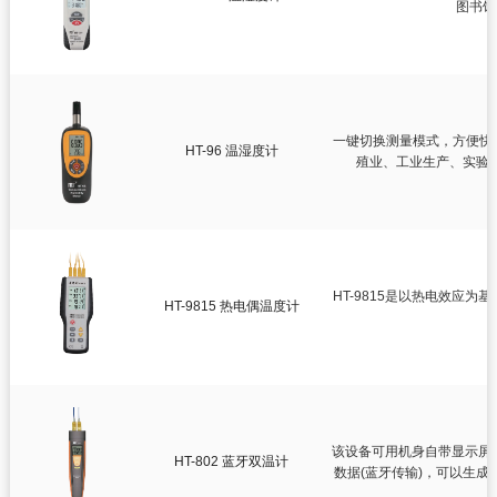
智慧健康
图书馆
测绘测距仪
环境测试仪
一键切换测量模式，方便快
HT-96 温湿度计
殖业、工业生产、实验
HT-9815是以热电效应
HT-9815 热电偶温度计
该设备可用机身自带显示屏;支
HT-802 蓝牙双温计
数据(蓝牙传输)，可以生成数