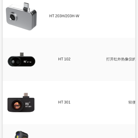
HT 203H/203H-W
HT 102
打开红外热像仪的
HT 301
轻便