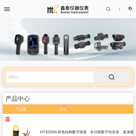


|
CN
产品中心
EN

解决方案
服务支持
产品中心
关于我们
产品图
品名
红外热成像仪
联系我们
红外测温仪
HT-E530A 双色结构数字钳形
多功能数字钳形表，集测量