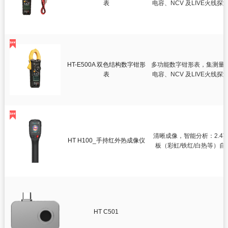
智慧健康
表
电容、NCV 及LIVE火
试需求。钳
测绘测距仪
环境测试仪
HT-E500A 双色结构数字钳形
多功能数字钳形表，集测量
表
电容、NCV 及LIVE火
试需求。钳
清晰成像，智能分析：2.4
HT H100_手持红外热成像仪
板（彩虹/铁红/白热等）自
计
HT C501